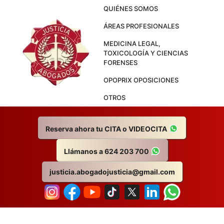
Skip
QUIÉNES SOMOS
to
ÁREAS PROFESIONALES
content
MEDICINA LEGAL,
TOXICOLOGÍA Y CIENCIAS
FORENSES
OPOPRIX OPOSICIONES
OTROS
Reserva ahora tu CITA o VIDEOCITA
Llámanos a 624 203 700
justicia.abogadojusticia@gmail.com