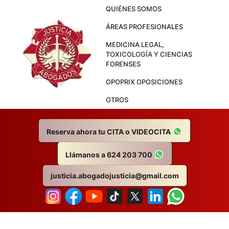
Skip
QUIÉNES SOMOS
to
ÁREAS PROFESIONALES
content
MEDICINA LEGAL,
TOXICOLOGÍA Y CIENCIAS
FORENSES
OPOPRIX OPOSICIONES
OTROS
Reserva ahora tu CITA o VIDEOCITA
Llámanos a 624 203 700
justicia.abogadojusticia@gmail.com